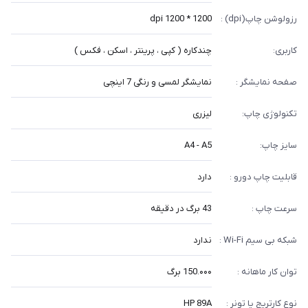
رزولوشن چاپ(dpi) :
1200 * 1200 dpi
کاربری:
چندکاره ( کپی ، پرینتر ، اسکن ، فکس )
صفحه نمایشگر :
نمایشگر لمسی و رنگی 7 اینچی
تکنولوژی چاپ:
لیزری
سایز چاپ:
A4 - A5
قابلیت چاپ دورو :
دارد
سرعت چاپ :
43 برگ در دقیقه
شبکه بی سیم Wi-Fi :
ندارد
توان کار ماهانه :
150.۰۰۰ برگ
نوع کارتریج یا تونر :
HP 89A