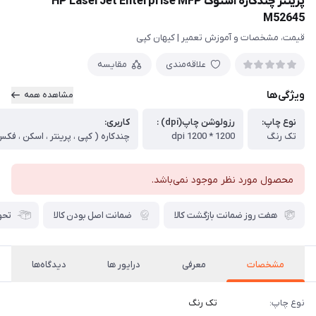
پرینتر چندکاره استوک HP LaserJet Enterprise MFP
M52645
قیمت، مشخصات و آموزش تعمیر | کیهان کپی
علاقه‌مندی
مقایسه
ویژگی‌ها
مشاهده همه
نوع چاپ:
رزولوشن چاپ(dpi) :
کاربری:
تک رنگ
1200 * 1200 dpi
چندکاره ( کپی ، پرینتر ، اسکن ، فکس
محصول مورد نظر موجود نمی‌باشد.
هفت روز ضمانت بازگشت کالا
ضمانت اصل بودن کالا
تحو
مشخصات
معرفی
درایور ها
دیدگاه‌ها
نوع چاپ:
تک رنگ