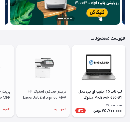
فهرست محصولات
لپ تاپ 15 اینچی اچ پی مدل
پرینتر چندکاره استوک HP
ProBook 650 G1 استوک
LaserJet Enterprise MFP
ro MFP
77fdw
M52645
29,000,000
ناموجود
ناموجو
25,700,000
12٪
تومان