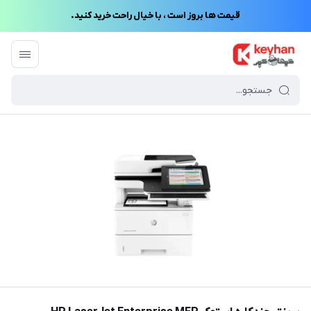
قیمت ها بروز است ، با خیال راحت خرید کنید.
کیهان کپی
/
فهرست محصولات
/
پرینتر چندکاره استوک HP LaserJet Enterprise MFP M52645